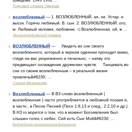
Шведова. 1949 1992 …
Толковый словарь Ожегова
возлюбленный
— 1. ВОЗЛЮБЛЕННЫЙ, ая, ое. Устар. и
4
высок. Горячо любимый. В. сын. 2. ВОЗЛЮБЛЕННЫЙ, ого;
м. Любимый человек; любовник. ◁ Возлюбленная, ой; ж …
Энциклопедический словарь
ВОЗЛЮБЛЕННЫЙ
— Увидеть во сне своего
5
возлюбленного, который в черном одеянии проходит мимо,
глядя на вас укоризненно и печально, – наяву это
предвещает охлаждение дружеских чувств. Танцевать во
сне со своим возлюбленным – в реальной жизни
привлечь&#8230; …
Сонник Мельникова
Возлюбленный
— В ВЗ слово возлюбленный (
6
возлюбленная ) часто употребляется в любовной поэзии и,
в частн., в Песне Песней (Песн 1:8,13 и след.; 2:2,10 и др.).
В НЗ го ворится о том, что в момент Богоявления был
слышен голос с небес: Сей есть Сын Мой&#8230; …
Библейская энциклопедия Брокгауза