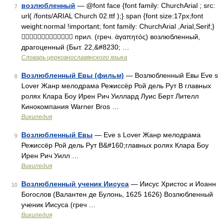
возлюбленный
— @font face {font family: ChurchArial ; src:
7
url( /fonts/ARIAL Church 02.ttf );} span {font size:17px;font
weight:normal !important; font family: ChurchArial ,Arial,Serif;}
 прил. (греч. ἀγαπητός) возлюбленный,
драгоценный (Быт. 22,&#8230; …
Словарь церковнославянского языка
Возлюбленный Евы (фильм)
— Возлюбленный Евы Eve s
8
Lover Жанр мелодрама Режиссёр Рой дель Рут В главных
ролях Клара Боу Ирен Рич Уиллард Луис Берт Лителл
Кинокомпания Warner Bros …
Википедия
Возлюбленный Евы
— Eve s Lover Жанр мелодрама
9
Режиссёр Рой дель Рут В&#160;главных ролях Клара Боу
Ирен Рич Уилл …
Википедия
Возлюбленный ученик Иисуса
— Иисус Христос и Иоанн
10
Богослов (Валантен де Булонь, 1625 1626) Возлюбленный
ученик Иисуса (греч …
Википедия